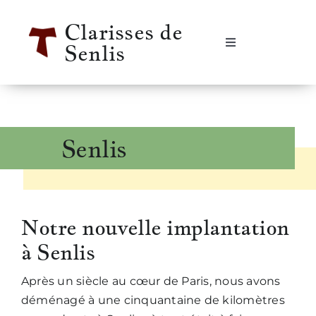
Passer
Clarisses de
au
Senlis
contenu
Navigation
à
bascule
Accueil
Se rencontrer
Senlis
Qui sommes-nous ?
Notre vie
Notre nouvelle implantation
à Senlis
Notre histoire
Après un siècle au cœur de Paris, nous avons
déménagé à une cinquantaine de kilomètres
Informations pratiques