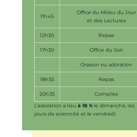
Office du Milieu du Jour
11h45
et des Lectures
12h30
Repas
17h30
Office du Soir
Oraison ou adoration
18h55
Repas
20h35
Complies
L’adoration a lieu
à 18 h
le dimanche, les
jours de solennité et le vendredi.