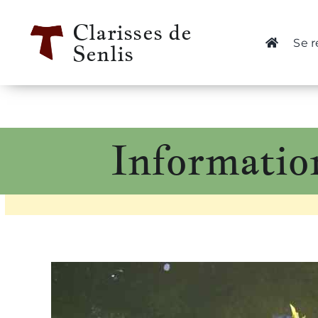
Passer
Clarisses de
au
Se 
Senlis
contenu
Informatio