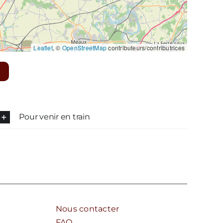
Leaflet
, ©
OpenStreetMap
contributeurs/contributrices
Pour venir en train
Nous contacter
FAQ