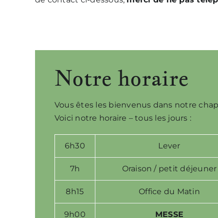
Notre horaire
Vous êtes les bienvenus dans notre chape
Voici notre horaire – tous les jours :
6h30
Lever
7h
Oraison / petit déjeuner
8h15
Office du Matin
9h00
MESSE