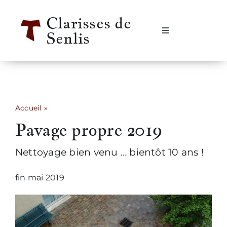
Passer
Clarisses de
au
Senlis
contenu
Navigation
à
bascule
Accueil
Se rencontrer
Accueil
»
Pavage propre 2019
Pavage propre 2019
Qui sommes-nous ?
Nettoyage bien venu … bientôt 10 ans !
Notre vie
fin mai 2019
Notre histoire
Informations pratiques