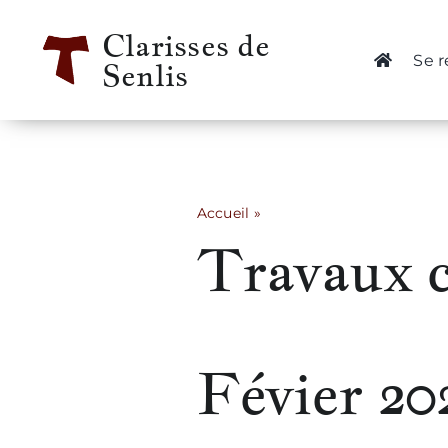
Passer
Clarisses de
au
Se 
Senlis
contenu
Accueil
»
Travaux chevet Fév.2022
Travaux c
Févier 20