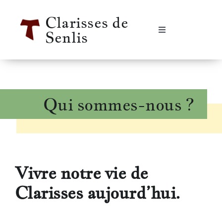
Passer
Clarisses de
au
Senlis
contenu
Navigation
à
bascule
Accueil
Se rencontrer
Qui sommes-nous ?
Qui sommes-nous ?
Notre vie
Vivre notre vie de
Clarisses aujourd’hui.
Notre histoire
Informations pratiques