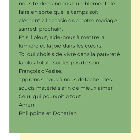
nous te demandons humblement de
faire en sorte que le temps soit
clément à l’occasion de notre mariage
samedi prochain.
Et s’il pleut, aide-nous à mettre la
lumière et la joie dans les cœurs.
Toi qui choisis de vivre dans la pauvreté
la plus totale sur les pas de saint
François d’Assise,
apprends-nous à nous détacher des
soucis matériels afin de mieux aimer
Celui qui pourvoit à tout.
Amen.
Philippine et Donatien