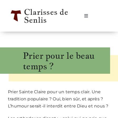
Passer
Clarisses de
au
Senlis
contenu
Navigation
à
bascule
Accueil
Se rencontrer
Prier pour le beau
temps ?
Qui sommes-nous ?
Notre vie
Prier Sainte Claire pour un temps clair. Une
tradition populaire ? Oui, bien sûr, et après ?
Notre histoire
L’humour serait-il interdit entre Dieu et nous ?
Informations pratiques