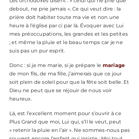
Les orthodoxes disent : « celui qui ne prie que
debout, ne prie jamais ». Ce qui veut dire : la
prière doit habiter toute ma vie et non une
Nous écrire
heure à l’église par ci par là. Évoquer avec Lui
mes préoccupations, les grandes et les petites
; et même la pluie et le beau temps car je ne
suis pas un pur esprit.
Donc : si je me marie, si je prépare le
mariage
de mon fils, de ma fille, j’aimerais que ce jour
soit plein de soleil pour que la fête soit belle. Et
Dieu ne peut que se réjouir de nous voir
heureux.
Là, est l’excellent moment pour s’ouvrir à ce
Plus Grand que moi, Lui qui, s’Il le veut, peut
« retenir la pluie en l’air ». Ne sommes-nous pas
souvent encore l’enfant qui insiste : Moi tout