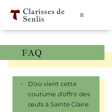
Passer
Clarisses de
au
Senlis
contenu
Navigation
à
bascule
Accueil
Se rencontrer
FAQ
Qui sommes-nous ?
Notre vie
D’où vient cette
coutume d’offrir des
Notre histoire
œufs à Sainte Claire
Informations pratiques