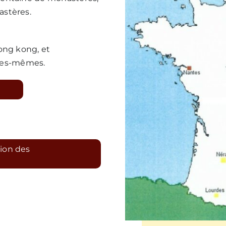
astères.
ong kong, et
lles-mêmes.
tion des