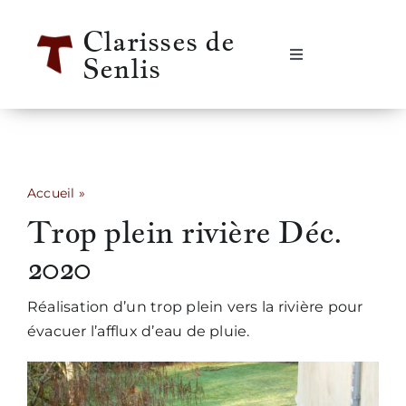
Passer
Clarisses de
au
Senlis
contenu
Navigation
à
bascule
Accueil
Se rencontrer
Accueil
»
Trop plein rivière Déc. 2020
Trop plein rivière Déc.
Qui sommes-nous ?
2020
Notre vie
Réalisation d’un trop plein vers la rivière pour
évacuer l’afflux d’eau de pluie.
Notre histoire
Informations pratiques