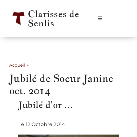
Passer
Clarisses de
au
Senlis
contenu
Navigation
à
bascule
Accueil
Se rencontrer
Accueil
»
Jubilé de Soeur Janine oct. 2014
Jubilé de Soeur Janine
Qui sommes-nous ?
oct. 2014
Notre vie
Jubilé d’or …
Notre histoire
Le 12 Octobre 2014
Informations pratiques