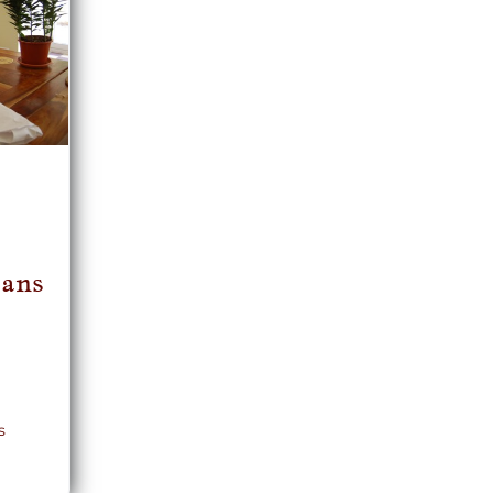
 ans
s