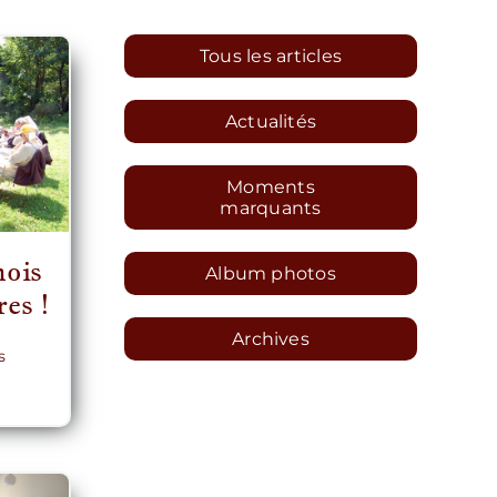
Tous les articles
Actualités
Moments
marquants
mois
Album photos
res !
Archives
s