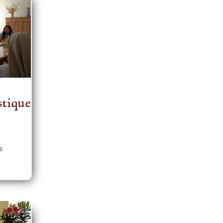
tique
s