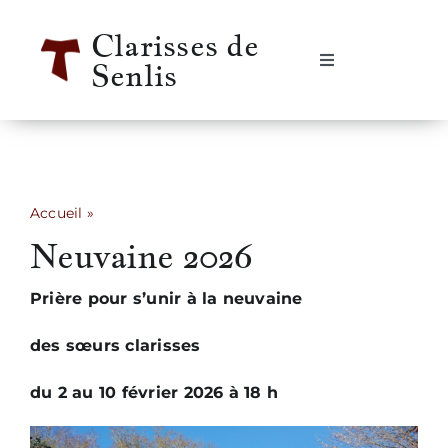
Passer
Clarisses de
au
Senlis
contenu
Navigation
à
bascule
Accueil
Se rencontrer
Accueil
»
Neuvaine 2026
Neuvaine 2026
Qui sommes-nous ?
Prière pour s’unir à la neuvaine
Notre vie
des sœurs clarisses
Notre histoire
du 2 au 10 février 2026 à 18 h
Informations pratiques