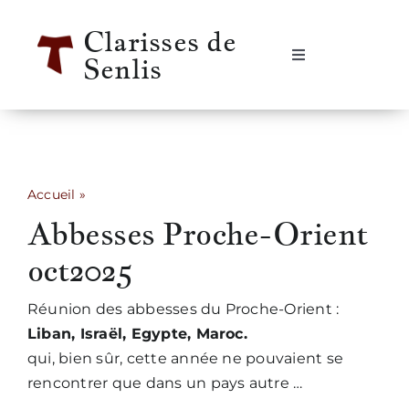
Passer
Clarisses de
au
Senlis
contenu
Navigation
à
bascule
Accueil
Se rencontrer
Accueil
»
Abbesses Proche-Orient oct2025
Abbesses Proche-Orient
Qui sommes-nous ?
oct2025
Notre vie
Réunion des abbesses du Proche-Orient :
Liban, Israël, Egypte, Maroc.
Notre histoire
qui, bien sûr, cette année ne pouvaient se
rencontrer que dans un pays autre …
Informations pratiques