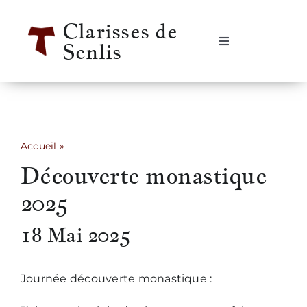
Passer
Clarisses de
au
Senlis
contenu
Navigation
à
bascule
Accueil
Se rencontrer
Accueil
»
Découverte monastique 2025
Découverte monastique
Qui sommes-nous ?
2025
Notre vie
18 Mai 2025
Notre histoire
Journée découverte monastique :
Informations pratiques