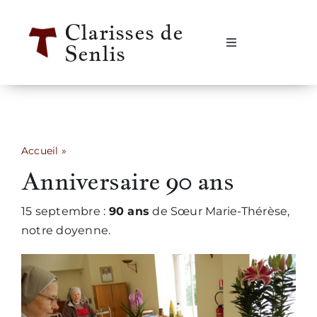
Passer
Clarisses de
au
Senlis
contenu
Navigation
à
bascule
Accueil
Se rencontrer
Accueil
»
Anniversaire 90 ans
Anniversaire 90 ans
Qui sommes-nous ?
15 septembre :
90 ans
de Sœur Marie-Thérèse,
Notre vie
notre doyenne.
Notre histoire
Informations pratiques