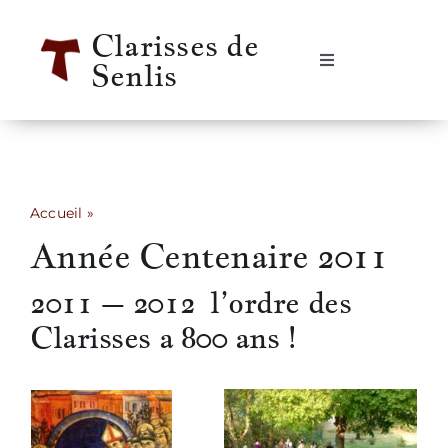
Passer
Clarisses de
au
Senlis
contenu
Navigation
à
bascule
Accueil
Se rencontrer
Accueil
»
Année Centenaire 2011
Année Centenaire 2011
Qui sommes-nous ?
2011 – 2012 l’ordre des
Notre vie
Clarisses a 800 ans !
Notre histoire
Informations pratiques