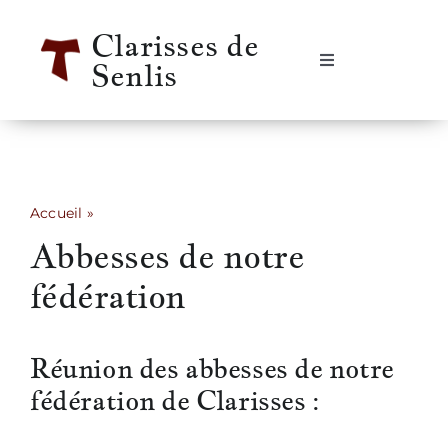
Passer
Clarisses de
au
Senlis
contenu
Navigation
à
bascule
Accueil
Se rencontrer
Accueil
»
Abbesses de notre fédération
Abbesses de notre
Qui sommes-nous ?
fédération
Notre vie
Réunion des abbesses de notre
Notre histoire
fédération de Clarisses :
Informations pratiques