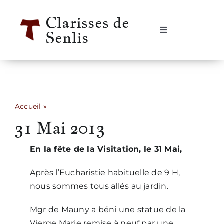
Passer
Clarisses de
au
Senlis
contenu
Navigation
à
bascule
Accueil
Se rencontrer
Accueil
»
31 Mai 2013
31 Mai 2013
Qui sommes-nous ?
En la fête de la Visitation, le 31 Mai,
Notre vie
Après l’Eucharistie habituelle de 9 H,
nous sommes tous allés au jardin.
Notre histoire
Mgr de Mauny a béni une statue de la
Informations pratiques
Vierge Marie remise à neuf par une