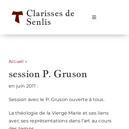
Passer
Clarisses de
au
Senlis
contenu
Navigation
à
bascule
Accueil
Se rencontrer
Accueil
»
session P. Gruson
session P. Gruson
Qui sommes-nous ?
en juin 2011 :
Notre vie
Session avec le P. Gruson ouverte à tous.
Notre histoire
La théologie de la Vierge Marie et ses liens
avec ses représentations dans l’art au cours
Informations pratiques
des temps.