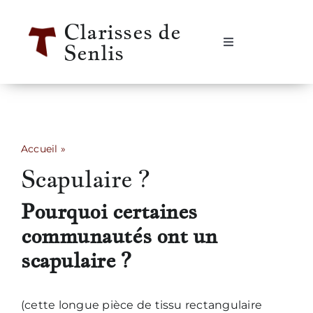
Passer
Clarisses de
au
Senlis
contenu
Navigation
à
bascule
Accueil
Se rencontrer
Accueil
»
Scapulaire ?
Scapulaire ?
Qui sommes-nous ?
Pourquoi certaines
Notre vie
communautés ont un
scapulaire ?
Notre histoire
(cette longue pièce de tissu rectangulaire
Informations pratiques