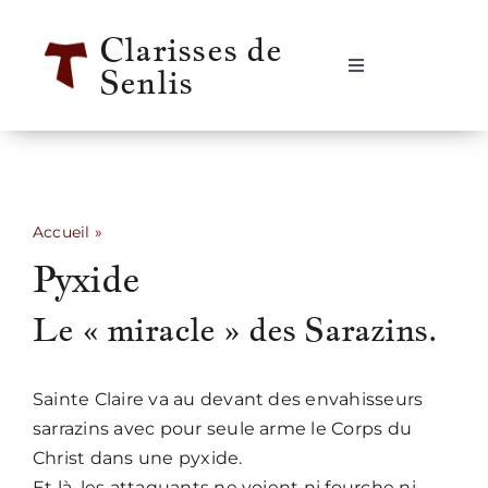
Passer
Clarisses de
au
Senlis
contenu
Navigation
à
bascule
Accueil
Se rencontrer
Accueil
»
Pyxide
Pyxide
Qui sommes-nous ?
Le « miracle » des Sarazins.
Notre vie
Sainte Claire va au devant des envahisseurs
Notre histoire
sarrazins avec pour seule arme le Corps du
Christ dans une pyxide.
Informations pratiques
Et là, les attaquants ne voient ni fourche ni