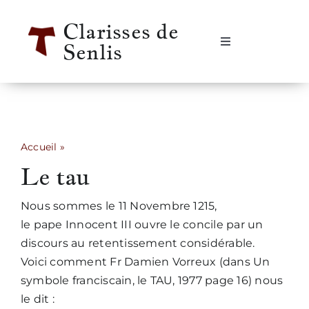
Passer
Clarisses de
au
Senlis
contenu
Navigation
à
bascule
Accueil
Se rencontrer
Accueil
»
Le tau
Le tau
Qui sommes-nous ?
Nous sommes le 11 Novembre 1215,
Notre vie
le pape Innocent III ouvre le concile par un
discours au retentissement considérable.
Notre histoire
Voici comment Fr Damien Vorreux (dans Un
symbole franciscain, le TAU, 1977 page 16) nous
le dit :
Informations pratiques