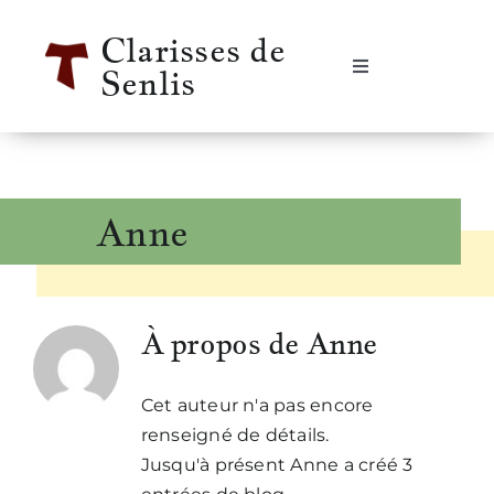
Passer
Clarisses de
au
Senlis
contenu
Navigation
à
bascule
Accueil
Se rencontrer
Anne
Qui sommes-nous ?
À propos de
Anne
Notre vie
Cet auteur n'a pas encore
Notre histoire
renseigné de détails.
Jusqu'à présent Anne a créé 3
Informations pratiques