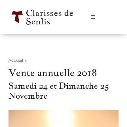
Passer
Clarisses de
au
Senlis
contenu
Navigation
à
bascule
Accueil
Se rencontrer
Accueil
»
Vente annuelle 2018
Vente annuelle 2018
Qui sommes-nous ?
Samedi 24 et Dimanche 25
Notre vie
Novembre
Notre histoire
Informations pratiques