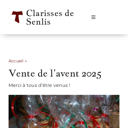
Passer
Clarisses de
au
Senlis
contenu
Navigation
à
bascule
Accueil
Se rencontrer
Accueil
»
Vente de l’avent 2025
Vente de l’avent 2025
Qui sommes-nous ?
Merci à tous d’être venus !
Notre vie
Notre histoire
Informations pratiques