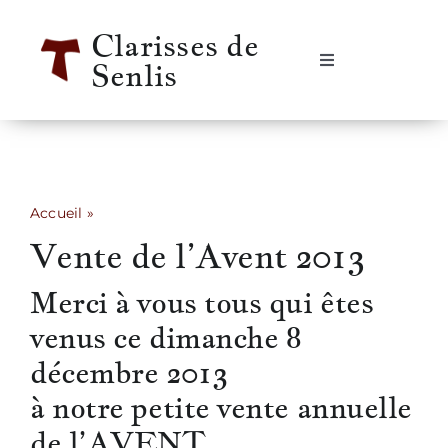
Passer
Clarisses de
au
Senlis
contenu
Navigation
à
bascule
Accueil
Se rencontrer
Accueil
»
Vente de l’Avent 2013
Vente de l’Avent 2013
Qui sommes-nous ?
Merci à vous tous qui êtes
Notre vie
venus ce dimanche 8
décembre 2013
Notre histoire
à notre petite vente annuelle
de l’AVENT.
Informations pratiques