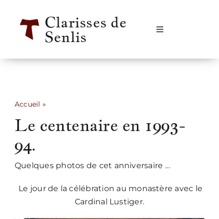
Passer
Clarisses de
au
Senlis
contenu
Navigation
à
bascule
Accueil
Se rencontrer
Accueil
»
Le centenaire en 1993-94.
Le centenaire en 1993-
Qui sommes-nous ?
94.
Notre vie
Quelques photos de cet anniversaire …
Notre histoire
Le jour de la célébration au monastère avec le
Cardinal Lustiger.
Informations pratiques