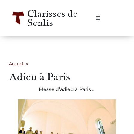
Passer
Clarisses de
au
Senlis
contenu
Navigation
à
bascule
Accueil
Se rencontrer
Accueil
»
Adieu à Paris
Adieu à Paris
Qui sommes-nous ?
Messe d’adieu à Paris …
Notre vie
Notre histoire
Informations pratiques