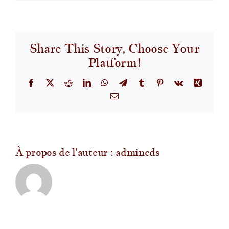
Comme
êtes
vous
en
Share This Story, Choose Your
contac
Platform!
avec
le
monde
Facebook
X
Reddit
LinkedIn
WhatsApp
Telegram
Tumblr
Pinterest
Vk
Xing
«
Email
réel
»
?
À propos de l'auteur :
admincds