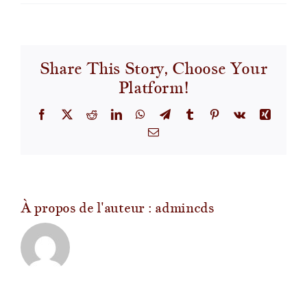
Comme
Dieu
vous
a-
Share This Story, Choose Your
t’il
Platform!
appelé
?
Facebook
X
Reddit
LinkedIn
WhatsApp
Telegram
Tumblr
Pinterest
Vk
Xing
Email
À propos de l'auteur :
admincds