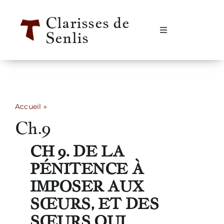
Passer
Clarisses de
au
Senlis
contenu
Navigation
à
bascule
Accueil
Se rencontrer
Accueil
»
Ch.9
Ch.9
Qui sommes-nous ?
CH 9. DE LA
Notre vie
PÉNITENCE À
IMPOSER AUX
Notre histoire
SŒURS, ET DES
SŒURS QUI
Informations pratiques