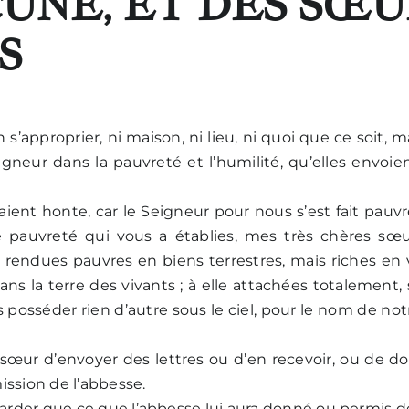
UNE, ET DES SŒU
S
 s’approprier, ni maison, ni lieu, ni quoi que ce soit, m
eigneur dans la pauvreté et l’humilité, qu’elles envoi
s aient honte, car le Seigneur pour nous s’est fait pauv
 pauvreté qui vous a établies, mes très chères sœur
rendues pauvres en biens terrestres, mais riches en v
ans la terre des vivants ; à elle attachées totalement
 posséder rien d’autre sous le ciel, pour le nom de not
 sœur d’envoyer des lettres ou d’en recevoir, ou de d
ssion de l’abbesse.
garder que ce que l’abbesse lui aura donné ou permis d