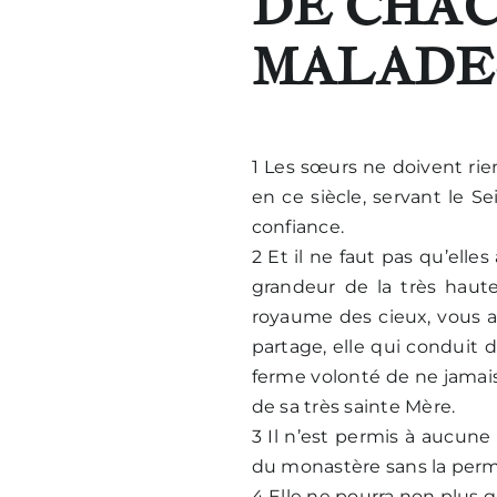
DE CHAC
MALADE
1 Les sœurs ne doivent rien
en ce siècle, servant le S
confiance.
2 Et il ne faut pas qu’elle
grandeur de la très haute
royaume des cieux, vous a 
partage, elle qui conduit d
ferme volonté de ne jamais
de sa très sainte Mère.
3 Il n’est permis à aucune
du monastère sans la permi
4 Elle ne pourra non plus 