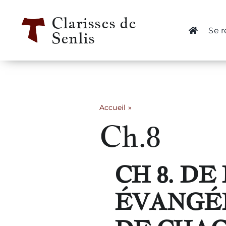
Passer
Clarisses de
au
Se 
Senlis
contenu
Accueil
»
Ch.8
Ch.8
CH 8. D
ÉVANGÉL