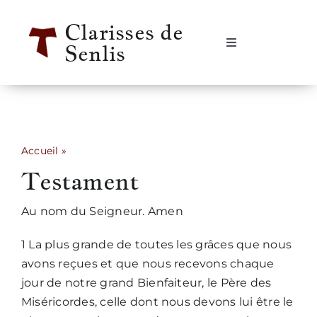
Passer
Clarisses de
au
Senlis
contenu
Navigation
à
bascule
Accueil
Se rencontrer
Accueil
»
Testament
Testament
Qui sommes-nous ?
Au nom du Seigneur. Amen
Notre vie
1 La plus grande de toutes les grâces que nous
avons reçues et que nous recevons chaque
Notre histoire
jour de notre grand Bienfaiteur, le Père des
Miséricordes, celle dont nous devons lui être le
Informations pratiques