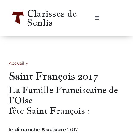
Passer
Clarisses de
au
Senlis
contenu
Navigation
à
bascule
Accueil
Se rencontrer
Accueil
»
Saint François 2017
Saint François 2017
Qui sommes-nous ?
La Famille Franciscaine de
Notre vie
l’Oise
fête Saint François :
Notre histoire
le
dimanche 8 octobre
2017
Informations pratiques