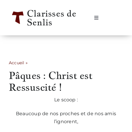
Passer
Clarisses de
au
Senlis
contenu
Navigation
à
bascule
Accueil
Se rencontrer
Accueil
»
Pâques : Christ est Ressuscité !
Pâques : Christ est
Qui sommes-nous ?
Ressuscité !
Notre vie
Le scoop :
Notre histoire
Beaucoup de nos proches et de nos amis
l’ignorent,
Informations pratiques