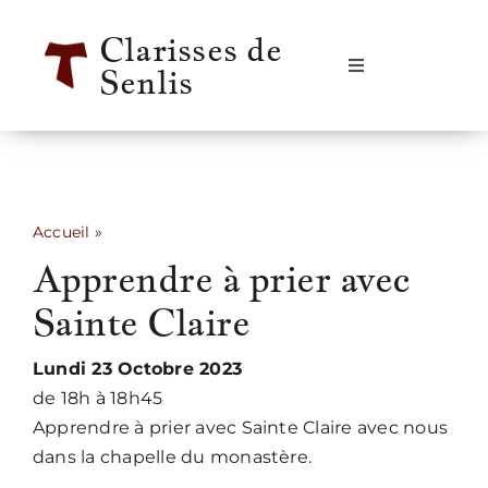
Passer
Clarisses de
au
Senlis
contenu
Navigation
à
bascule
Accueil
Se rencontrer
Accueil
»
Apprendre à prier avec Sainte Claire
Apprendre à prier avec
Qui sommes-nous ?
Sainte Claire
Notre vie
Lundi 23 Octobre 2023
de 18h à 18h45
Notre histoire
Apprendre à prier avec Sainte Claire avec nous
dans la chapelle du monastère.
Informations pratiques