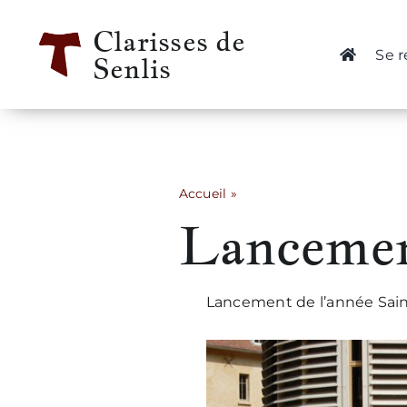
Passer
Clarisses de
au
Se 
Senlis
contenu
Accueil
»
Lancement année Ste Clai
Lancement
Lancement de l’année Sainte