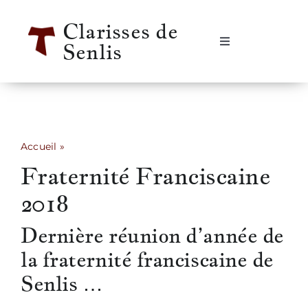
Passer
Clarisses de
au
Senlis
contenu
Navigation
à
bascule
Accueil
Se rencontrer
Accueil
»
Fraternité Franciscaine 2018
Fraternité Franciscaine
Qui sommes-nous ?
2018
Notre vie
Dernière réunion d’année de
la fraternité franciscaine de
Notre histoire
Senlis …
Informations pratiques