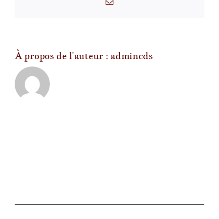
Email
T
?
À propos de l'auteur :
admincds