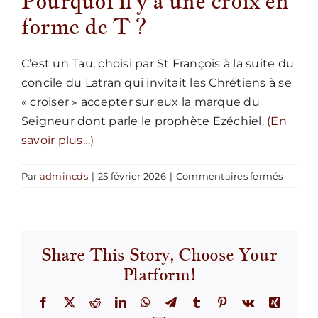
Pourquoi il y a une croix en
forme de T ?
Nous écrire
C’est un Tau, choisi par St François à la suite du
concile du Latran qui invitait les Chrétiens à se
« croiser » accepter sur eux la marque du
Seigneur dont parle le prophète Ezéchiel.
(En
savoir plus…)
sur
Par
admincds
|
25 février 2026
|
Commentaires fermés
Pourqu
il
y
a
Share This Story, Choose Your
une
Platform!
croix
en
forme
Facebook
X
Reddit
LinkedIn
WhatsApp
Telegram
Tumblr
Pinterest
Vk
Xing
de