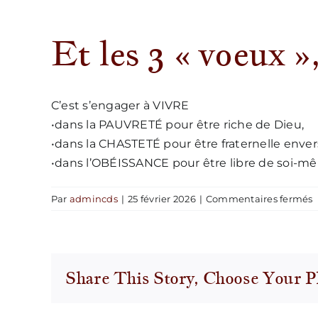
Et les 3 « voeux »,
C’est s’engager à VIVRE
•dans la PAUVRETÉ pour être riche de Dieu,
•dans la CHASTETÉ pour être fraternelle enver
•dans l’OBÉISSANCE pour être libre de soi-m
s
Par
admincds
|
25 février 2026
|
Commentaires fermés
E
l
3
«
Share This Story, Choose Your P
v
»
c