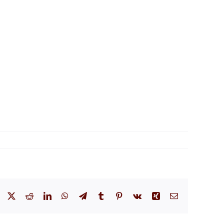
Facebook
X
Reddit
LinkedIn
WhatsApp
Telegram
Tumblr
Pinterest
Vk
Xing
Email