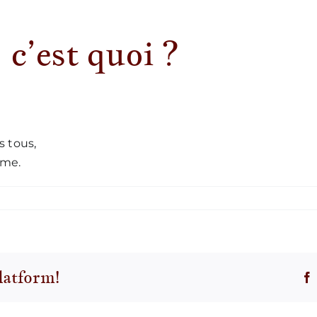
 c’est quoi ?
s tous,
ême.
ur
t
es
latform!
oeux
,
’est