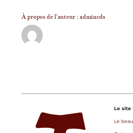
q
?
À propos de l'auteur :
admincds
Le site 
Le bea