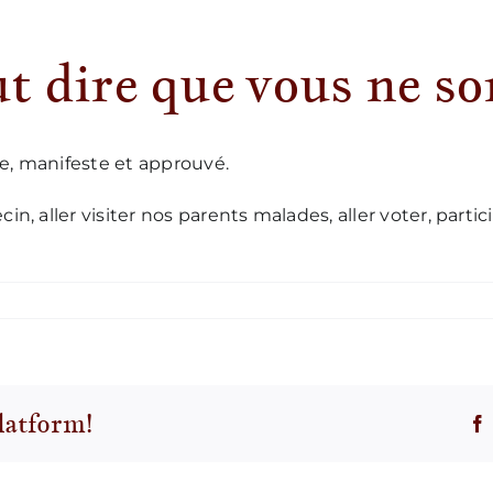
ut dire que vous ne so
le, manifeste et approuvé.
in, aller visiter nos parents malades, aller voter, parti
ur
loîtrées,
ela
eut
ire
latform!
que
ous
ne