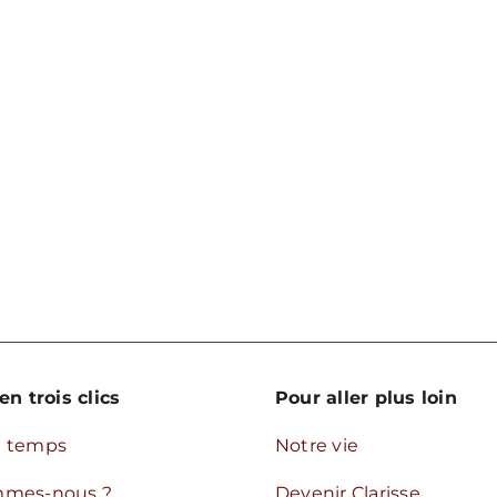
ortez
amais
en trois clics
Pour aller plus loin
u temps
Notre vie
mmes-nous ?
Devenir Clarisse