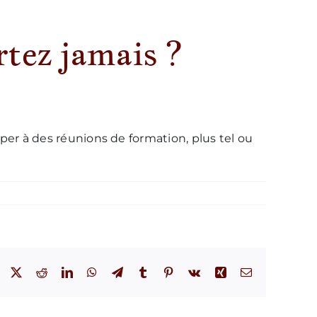
rtez jamais ?
ciper à des réunions de formation, plus tel ou
Facebook
X
Reddit
LinkedIn
WhatsApp
Telegram
Tumblr
Pinterest
Vk
Xing
Email