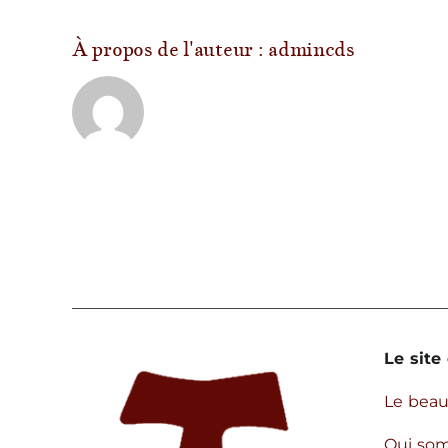
s
j
À propos de l'auteur :
admincds
?
Le site 
Le bea
Qui so