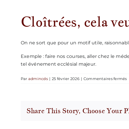
Cloîtrées, cela ve
On ne sort que pour un motif utile, raisonnab
Exemple : faire nos courses, aller chez le médec
tel événement ecclésial majeur.
s
Par
admincds
|
25 février 2026
|
Commentaires fermés
C
c
v
d
Share This Story, Choose Your P
v