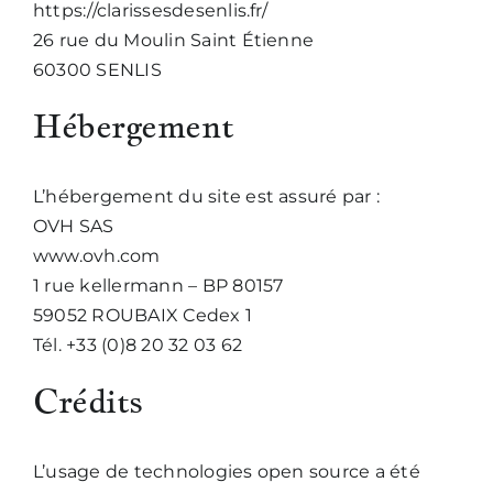
https://clarissesdesenlis.fr/
26 rue du Moulin Saint Étienne
Nous écrire
60300 SENLIS
Hébergement
L’hébergement du site est assuré par :
OVH SAS
www.ovh.com
1 rue kellermann – BP 80157
59052 ROUBAIX Cedex 1
Tél. +33 (0)8 20 32 03 62
Crédits
L’usage de technologies open source a été