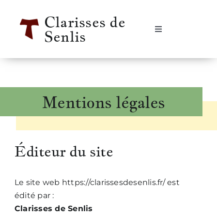
Passer
Clarisses de
au
Senlis
contenu
Navigation
à
bascule
Accueil
Se rencontrer
Mentions légales
Qui sommes-nous ?
Éditeur du site
Notre vie
Le site web https://clarissesdesenlis.fr/ est
Notre histoire
édité par :
Clarisses de Senlis
Informations pratiques